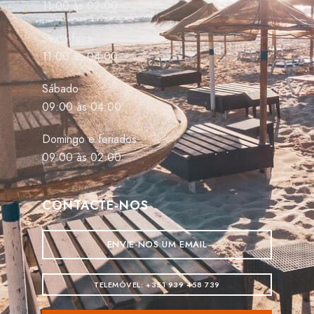
11:00 às 02:00
Sexta-feira
11:00 às 04:00
Sábado
09:00 às 04:00
Domingo e feriados
09:00 às 02:00
CONTACTE-NOS
ENVIE-NOS UM EMAIL
TELEMÓVEL: +351 939 458 739